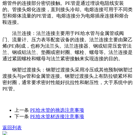
熔管件的连接部分密切接触。PE管是通过埋设电阻线安装
的。管接头熔化连接，直到接头冷却。电熔连接可用于不同类
型和熔体流量的PE管道。电熔连接分为电熔插座连接和熔合
鞍连接。
法兰连接：法兰连接主要用于PE给水管与金属管或阀
门、流量计、压力表等配套设备的连接。法兰连接主要由聚乙
烯(PE)制成，也称为法兰头。法兰连接器、钢或铝背压套管法
兰、钢或铝法兰、垫圈或密封圈、螺栓、螺母等。法兰连接是
通过紧固螺栓和螺母与法兰紧密接触来实现连接的目的。
钢塑过渡接头：钢塑过渡接头采用冷压或其他预制钢塑过
渡接头与pe管和金属管连接。钢塑过渡接头上有防拉锁紧环和
密封圈，通常要求密封性能好抗拉性和耐压性，大于系统中的
PE管。
上一条
PE给水管的挑选注意事项
下一条
PE给水管材连接注意事项
返回列表